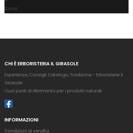
Error
CHI È ERBORISTERIA IL GIRASOLE
Esperienza, Consigli, Catalogo, Tradizione - Erboristerie Il
Girasole:
i tuoi punti di riferimento per i prodotti naturali.
INFORMAZIONI
Condizioni di vendita