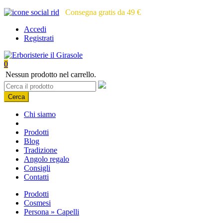
Consegna gratis da 49 €
Accedi
Registrati
0
Nessun prodotto nel carrello.
Cerca
Chi siamo
Prodotti
Blog
Tradizione
Angolo regalo
Consigli
Contatti
Prodotti
Cosmesi
Persona » Capelli