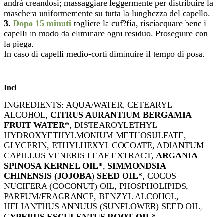
andrà creandosi; massaggiare leggermente
per distribuire la
maschera uniformemente su tutta la lunghezza del capello.
3.
Dopo 15 minuti
togliere la cuf?fia, risciacquare bene i
capelli in modo da eliminare ogni residuo. Proseguire con
la piega.
In caso di capelli medio-corti diminuire il tempo di posa.
Inci
INGREDIENTS: AQUA/WATER, CETEARYL
ALCOHOL,
CITRUS AURANTIUM BERGAMIA
FRUIT WATER*
, DISTEAROYLETHYL
HYDROXYETHYLMONIUM METHOSULFATE,
GLYCERIN, ETHYLHEXYL COCOATE, ADIANTUM
CAPILLUS VENERIS LEAF EXTRACT,
ARGANIA
SPINOSA KERNEL OIL*
,
SIMMONDSIA
CHINENSIS (JOJOBA) SEED OIL*
, COCOS
NUCIFERA (COCONUT) OIL, PHOSPHOLIPIDS,
PARFUM/FRAGRANCE, BENZYL ALCOHOL,
HELIANTHUS ANNUUS (SUNFLOWER) SEED OIL,
C
YPERUS ESCULENTUS ROOT OIL*
,