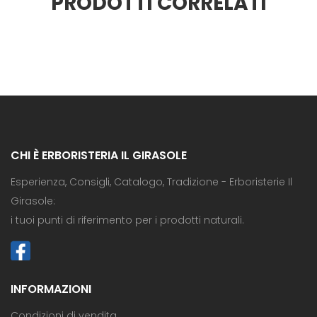
PRODOTTI CORRELATI
CHI È ERBORISTERIA IL GIRASOLE
Esperienza, Consigli, Catalogo, Tradizione - Erboristerie Il
Girasole:
i tuoi punti di riferimento per i prodotti naturali.
INFORMAZIONI
Condizioni di vendita