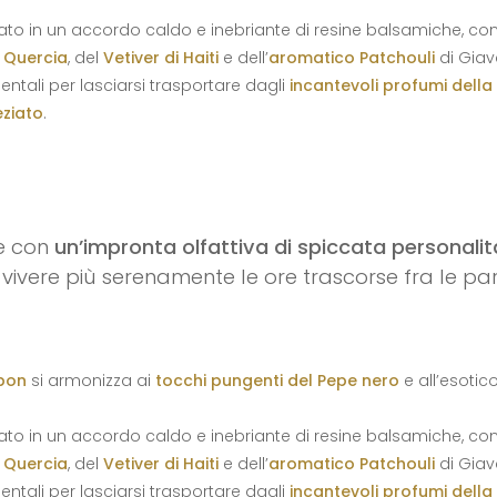
to in un accordo caldo e inebriante di resine balsamiche, con i
i Quercia
, del
Vetiver di Haiti
e dell’
aromatico Patchouli
di Giav
entali per lasciarsi trasportare dagli
incantevoli profumi della
eziato
.
e con
un’impronta olfattiva di spiccata personalità
 vivere più serenamente le ore trascorse fra le p
rbon
si armonizza ai
tocchi pungenti del Pepe nero
e all’esotic
to in un accordo caldo e inebriante di resine balsamiche, con i
i Quercia
, del
Vetiver di Haiti
e dell’
aromatico Patchouli
di Giav
entali per lasciarsi trasportare dagli
incantevoli profumi della