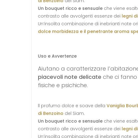
di Benzoino
del Siam.
Un bouquet ricco e sensuale
che viene esalta
contrasto alle avvolgenti essenze dei
legni d
Un’insolita combinazione di inebrianti note ori
dolce morbidezza e il penetrante aroma sp
Uso e Avvertenze
Aiutano a caratterizzare l’abitazion
piacevoli note delicate
che ci fanno
fisiche e psichiche.
ll profumo dolce e soave della
Vaniglia Bou
di Benzoino
del Siam.
Un bouquet ricco e sensuale
che viene esalta
contrasto alle avvolgenti essenze dei
legni d
Un’insolita combinazione di inebrianti note ori