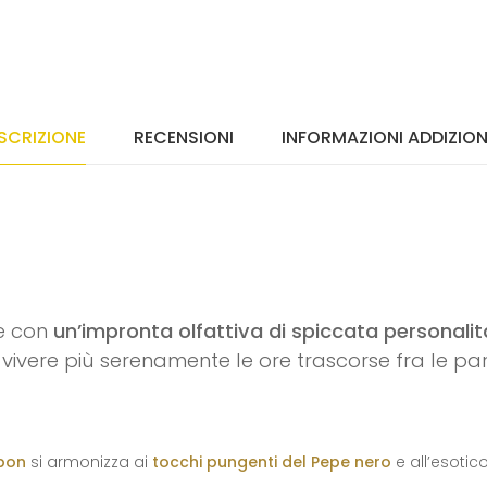
SCRIZIONE
RECENSIONI
INFORMAZIONI ADDIZION
e con
un’impronta olfattiva di spiccata personalità
 vivere più serenamente le ore trascorse fra le p
rbon
si armonizza ai
tocchi pungenti del Pepe nero
e all’esotic