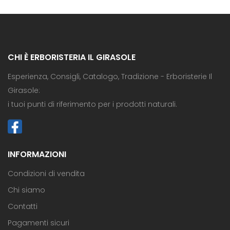
CHI È ERBORISTERIA IL GIRASOLE
Esperienza, Consigli, Catalogo, Tradizione - Erboristerie Il
Girasole:
i tuoi punti di riferimento per i prodotti naturali.
INFORMAZIONI
Condizioni di vendita
Chi siamo
Contatti
Pagamenti sicuri