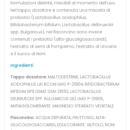
formulazioni distinte, miscibili al momento dell’uso.
Nel tappo dosatore è contenuta una miscela di
probiotici (Lactobacillus acidophilus,
Bifidobacterium bifidum, Lactobacillus delbrueckii
spp. Bulgaricus); nel flaconcino sono invece
contenuti i prebiotici (alfa-glucoligosaccaridi),
l’estratto di semi di Pompelmo, l’estratto di Uncaria
e il succo di Noni.
Ingredienti
Tappo dosatore:
MALTODESTRINE, LACTOBACILLUS
ACIDOPHILUS LA1 BCCM LMG P-21904, BIFIDOBACTERIUM
BIFIDUM SP9 DSMZ DSM 21692, LACTOBACILLUS
DELBRUECKII SPP. BULGARICUS LB2 LMG P-21905,
ANTIAGGLOMERANTE: MAGNESIO STEARATO VEGETALE.
Flaconcino:
ACQUA DEPURATA, FRUTTOSIO, ALFA-
GLUCOLIGOSACCARIDI, EDULCORANTE: XILITOLO, NONI