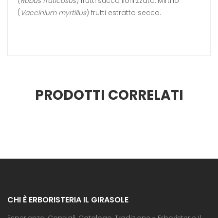
(
Rubus fruticosus
) frutti succo liofilizzato, Mirtillo
(
Vaccinium myrtillus
) frutti estratto secco.
PRODOTTI CORRELATI
CHI È ERBORISTERIA IL GIRASOLE
Esperienza, Consigli, Catalogo, Tradizione - Erboristerie Il