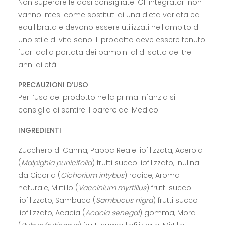
Non superare le dosi consigliate. Gli integratori non
vanno intesi come sostituti di una dieta variata ed
equilibrata e devono essere utilizzati nell'ambito di
uno stile di vita sano. Il prodotto deve essere tenuto
fuori dalla portata dei bambini al di sotto dei tre
anni di età.
PRECAUZIONI D’USO
Per l’uso del prodotto nella prima infanzia si
consiglia di sentire il parere del Medico.
INGREDIENTI
Zucchero di Canna, Pappa Reale liofilizzata, Acerola
(
Malpighia punicifolia
) frutti succo liofilizzato, Inulina
da Cicoria (
Cichorium intybus
) radice, Aroma
naturale, Mirtillo (
Vaccinium myrtillus
) frutti succo
liofilizzato, Sambuco (
Sambucus nigra
) frutti succo
liofilizzato, Acacia (
Acacia senegal
) gomma, Mora