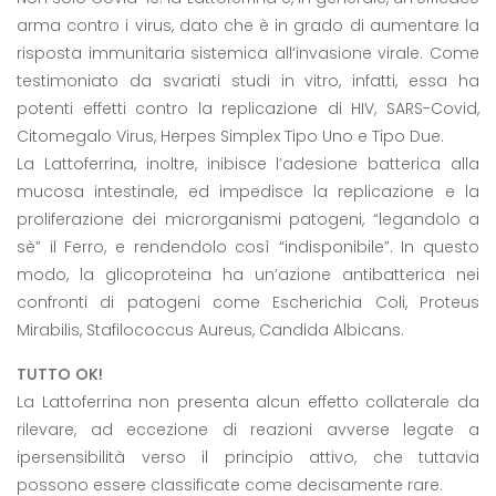
arma contro i virus, dato che è in grado di aumentare la
risposta immunitaria sistemica all’invasione virale. Come
testimoniato da svariati studi in vitro, infatti, essa ha
potenti effetti contro la replicazione di HIV, SARS-Covid,
Citomegalo Virus, Herpes Simplex Tipo Uno e Tipo Due.
La Lattoferrina, inoltre, inibisce l’adesione batterica alla
mucosa intestinale, ed impedisce la replicazione e la
proliferazione dei microrganismi patogeni, “legandolo a
sè” il Ferro, e rendendolo così “indisponibile”. In questo
modo, la glicoproteina ha un’azione antibatterica nei
confronti di patogeni come Escherichia Coli, Proteus
Mirabilis, Stafilococcus Aureus, Candida Albicans.
TUTTO OK!
La Lattoferrina non presenta alcun effetto collaterale da
rilevare, ad eccezione di reazioni avverse legate a
ipersensibilità verso il principio attivo, che tuttavia
possono essere classificate come decisamente rare.