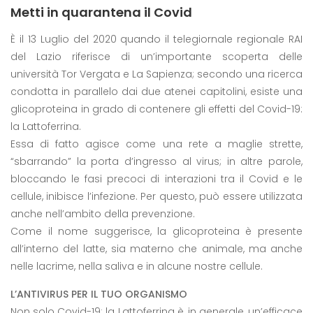
Metti in quarantena il Covid
È il 13 Luglio del 2020 quando il telegiornale regionale RAI
del Lazio riferisce di un’importante scoperta delle
università Tor Vergata e La Sapienza; secondo una ricerca
condotta in parallelo dai due atenei capitolini, esiste una
glicoproteina in grado di contenere gli effetti del Covid-19:
la Lattoferrina.
Essa di fatto agisce come una rete a maglie strette,
“sbarrando” la porta d’ingresso al virus; in altre parole,
bloccando le fasi precoci di interazioni tra il Covid e le
cellule, inibisce l’infezione. Per questo, può essere utilizzata
anche nell’ambito della prevenzione.
Come il nome suggerisce, la glicoproteina è presente
all’interno del latte, sia materno che animale, ma anche
nelle lacrime, nella saliva e in alcune nostre cellule.
L’ANTIVIRUS PER IL TUO ORGANISMO
Non solo Covid-19: la Lattoferrina è, in generale, un’efficace