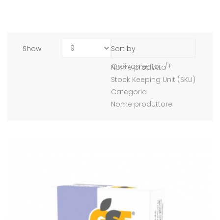
Show
Sort by
Ordinamento -/+
Nome prodotto
Stock Keeping Unit (SKU)
Categoria
Nome produttore