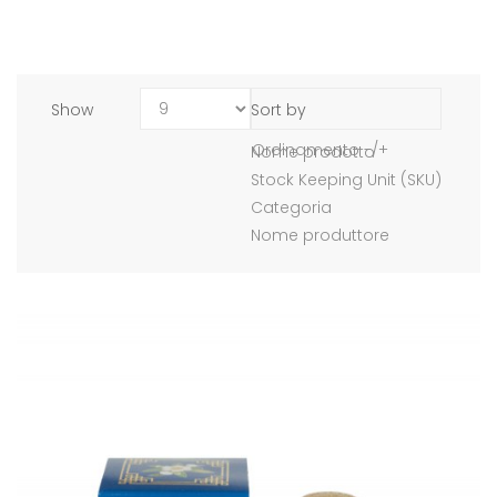
Show
Sort by
Ordinamento -/+
Nome prodotto
Stock Keeping Unit (SKU)
Categoria
Nome produttore