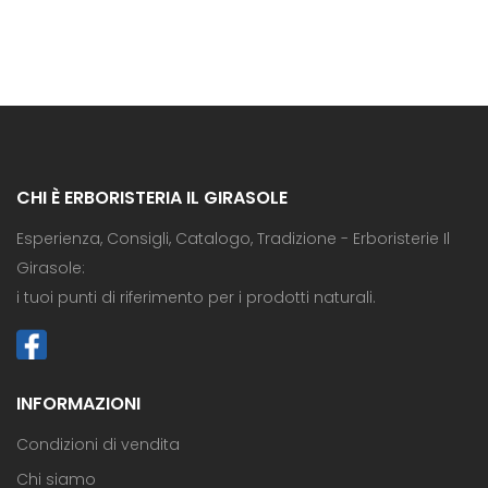
CHI È ERBORISTERIA IL GIRASOLE
Esperienza, Consigli, Catalogo, Tradizione - Erboristerie Il
Girasole:
i tuoi punti di riferimento per i prodotti naturali.
INFORMAZIONI
Condizioni di vendita
Chi siamo