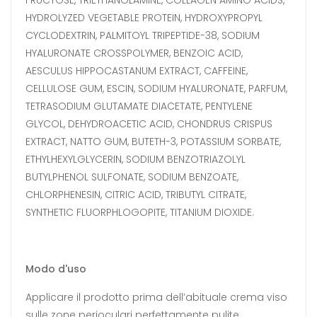
HYDROLYZED VEGETABLE PROTEIN, HYDROXYPROPYL
CYCLODEXTRIN, PALMITOYL TRIPEPTIDE-38, SODIUM
HYALURONATE CROSSPOLYMER, BENZOIC ACID,
AESCULUS HIPPOCASTANUM EXTRACT, CAFFEINE,
CELLULOSE GUM, ESCIN, SODIUM HYALURONATE, PARFUM,
TETRASODIUM GLUTAMATE DIACETATE, PENTYLENE
GLYCOL, DEHYDROACETIC ACID, CHONDRUS CRISPUS
EXTRACT, NATTO GUM, BUTETH-3, POTASSIUM SORBATE,
ETHYLHEXYLGLYCERIN, SODIUM BENZOTRIAZOLYL
BUTYLPHENOL SULFONATE, SODIUM BENZOATE,
CHLORPHENESIN, CITRIC ACID, TRIBUTYL CITRATE,
SYNTHETIC FLUORPHLOGOPITE, TITANIUM DIOXIDE.
Modo d'uso
Applicare il prodotto prima dell’abituale crema viso
sulle zone perioculari perfettamente pulite,