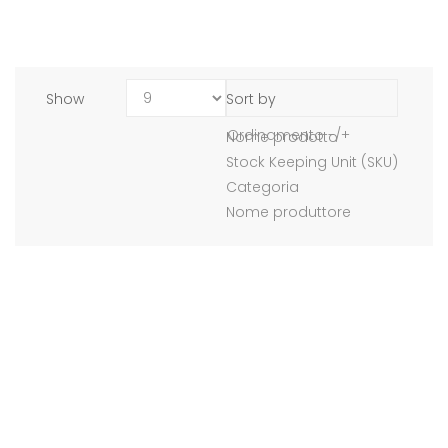
Show
Sort by
Ordinamento -/+
Nome prodotto
Stock Keeping Unit (SKU)
Categoria
Nome produttore