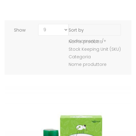
Show
Sort by
Ordinamento -/+
Nome prodotto
Stock Keeping Unit (SKU)
Categoria
Nome produttore