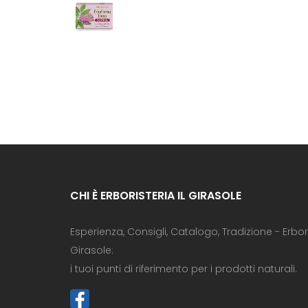
Capsule vegetali
CHI È ERBORISTERIA IL GIRASOLE
Esperienza, Consigli, Catalogo, Tradizione - Erboris
Girasole:
i tuoi punti di riferimento per i prodotti naturali.