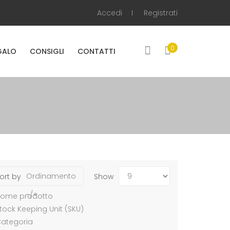
Accedi
Registrati
0
GALO
CONSIGLI
CONTATTI
Ordinamento
ort by
Show
-/+
ome prodotto
tock Keeping Unit (SKU)
ategoria