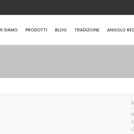
HI SIAMO
PRODOTTI
BLOG
TRADIZIONE
ANGOLO RE
S
N
S
C