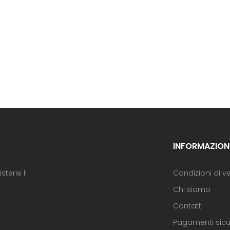
INFORMAZION
terie Il
Condizioni di v
Chi siamo
Contatti
Pagamenti sicu