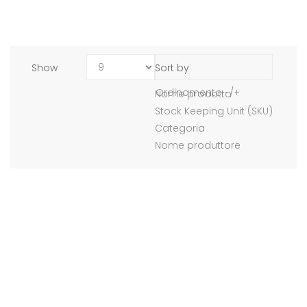
Show
Sort by
Ordinamento -/+
Nome prodotto
Stock Keeping Unit (SKU)
Categoria
Nome produttore