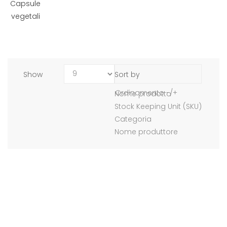
Show
Sort by
Ordinamento -/+
Nome prodotto
Stock Keeping Unit (SKU)
Categoria
Nome produttore