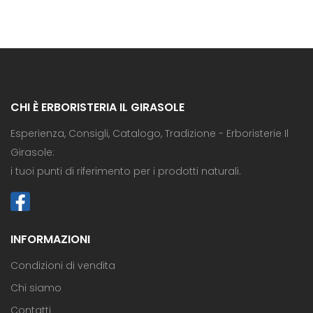
CHI È ERBORISTERIA IL GIRASOLE
Esperienza, Consigli, Catalogo, Tradizione - Erboristerie Il
Girasole:
i tuoi punti di riferimento per i prodotti naturali.
INFORMAZIONI
Condizioni di vendita
Chi siamo
Contatti