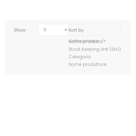
Show
Sort by
Ordinamento -/+
Nome prodotto
Stock Keeping Unit (SKU)
Categoria
Nome produttore