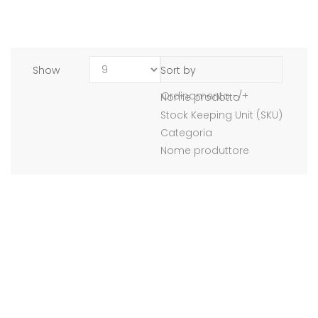
Show
Sort by
Ordinamento -/+
Nome prodotto
Stock Keeping Unit (SKU)
Categoria
Nome produttore