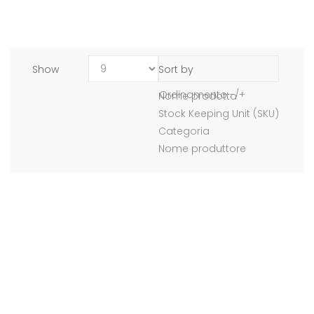
Show
Sort by
Ordinamento -/+
Nome prodotto
Stock Keeping Unit (SKU)
Categoria
Nome produttore