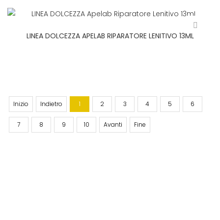
LINEA DOLCEZZA APELAB RIPARATORE LENITIVO 13ML
Inizio
Indietro
1
2
3
4
5
6
7
8
9
10
Avanti
Fine