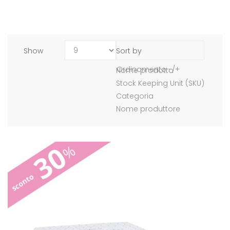
Show
Sort by
Ordinamento -/+
Nome prodotto
Stock Keeping Unit (SKU)
Categoria
Nome produttore