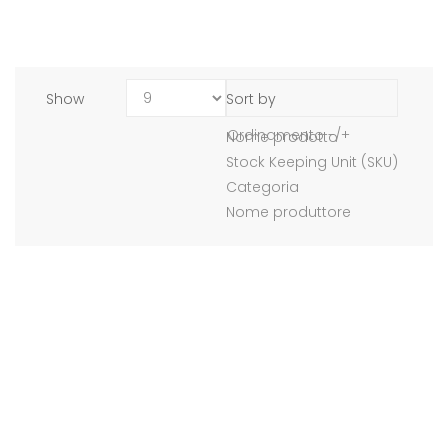
Show
Sort by
Ordinamento -/+
Nome prodotto
Stock Keeping Unit (SKU)
Categoria
Nome produttore