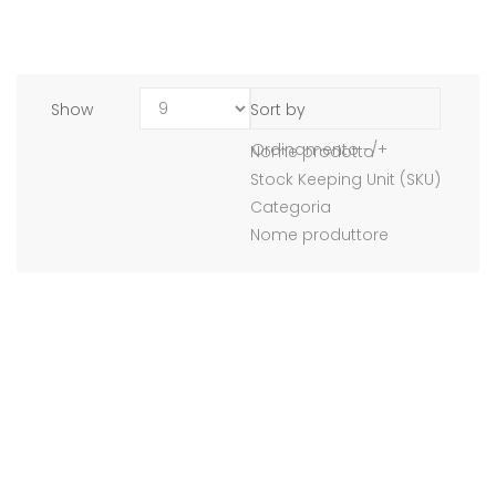
Show
Sort by
Ordinamento -/+
Nome prodotto
Stock Keeping Unit (SKU)
Categoria
Nome produttore