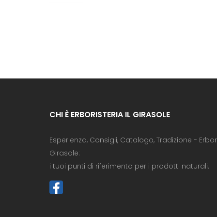
CHI È ERBORISTERIA IL GIRASOLE
Esperienza, Consigli, Catalogo, Tradizione - Erboris
Girasole:
i tuoi punti di riferimento per i prodotti naturali.