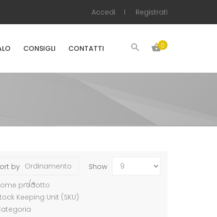
Accedi
Registrati
0
ALO
CONSIGLI
CONTATTI
Ordinamento
ort by
Show
-/+
ome prodotto
tock Keeping Unit (SKU)
ategoria