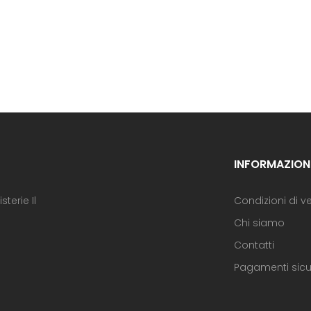
INFORMAZION
terie Il
Condizioni di v
Chi siamo
Contatti
Pagamenti sicu