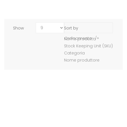
Show
Sort by
Ordinamento -/+
Nome prodotto
Stock Keeping Unit (SKU)
Categoria
Nome produttore